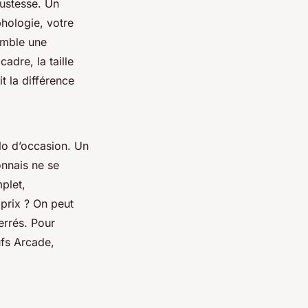
justesse. Un
hologie, votre
semble une
adre, la taille
t la différence
lo d’occasion. Un
onnais ne se
plet,
 prix ? On peut
errés. Pour
fs Arcade,