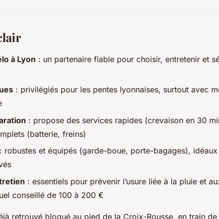
lair
lo à Lyon
: un partenaire fiable pour choisir, entretenir et s
ques
: privilégiés pour les pentes lyonnaises, surtout avec m
e
aration
: propose des services rapides (crevaison en 30 mi
plets (batterie, freins)
: robustes et équipés (garde-boue, porte-bagages), idéaux p
vés
tretien
: essentiels pour prévenir l’usure liée à la pluie et a
el conseillé de 100 à 200 €
jà retrouvé bloqué au pied de la Croix-Rousse, en train de