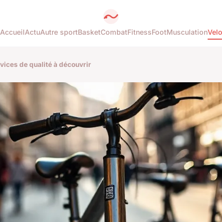
Accueil
Actu
Autre sport
Basket
Combat
Fitness
Foot
Musculation
Vel
vices de qualité à découvrir