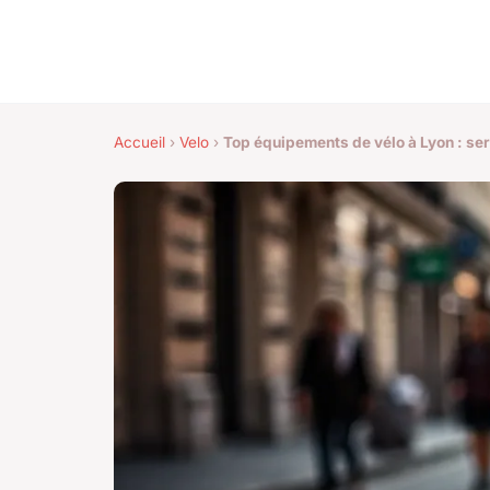
Accueil
›
Velo
›
Top équipements de vélo à Lyon : ser