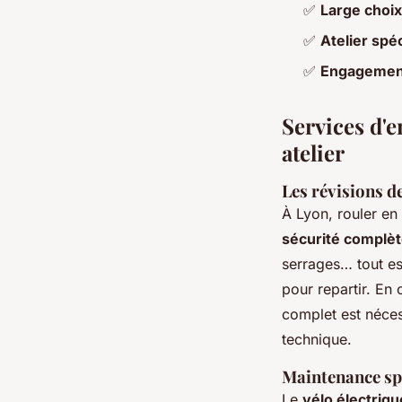
✅
Large choi
✅
Atelier spéc
✅
Engagemen
Services d'e
atelier
Les révisions d
À Lyon, rouler en 
sécurité complè
serrages… tout e
pour repartir. En
complet est néces
technique.
Maintenance spé
Le
vélo électriqu