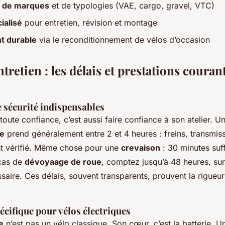
x de marques
et de typologies (VAE, cargo, gravel, VTC)
ialisé
pour entretien, révision et montage
t durable
via le reconditionnement de vélos d’occasion
ntretien : les délais et prestations couran
e sécurité indispensables
toute confiance, c’est aussi faire confiance à son atelier. 
te
prend généralement entre 2 et 4 heures : freins, transmiss
st vérifié. Même chose pour une
crevaison
: 30 minutes suf
 cas de
dévoyaage de roue
, comptez jusqu’à 48 heures, surt
saire. Ces délais, souvent transparents, prouvent la rigueur
cifique pour vélos électriques
e
n’est pas un vélo classique. Son cœur, c’est la batterie. 