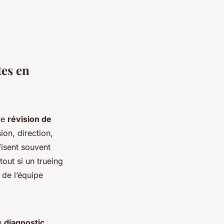
tes en
Une
révision de
ion, direction,
fisent souvent
out si un trueing
 de l’équipe
Un
diagnostic