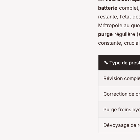
batterie
complet, 
restante, l’état d
Métropole au quot
purge
régulière (
constante, crucia
🔧 Type de pres
Révision compl
Correction de c
Purge freins hy
Dévoyaage de r