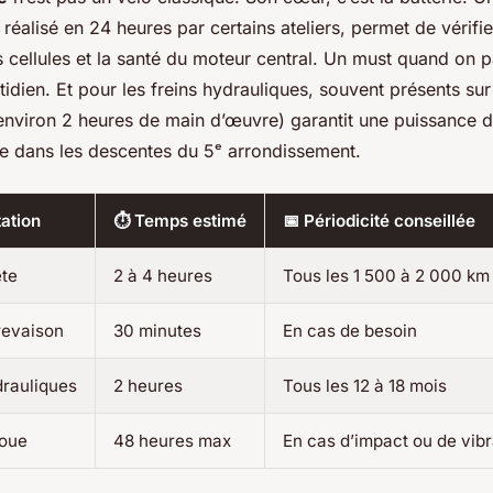
réalisé en 24 heures par certains ateliers, permet de vérifi
es cellules et la santé du moteur central. Un must quand on p
idien. Et pour les freins hydrauliques, souvent présents sur
environ 2 heures de main d’œuvre) garantit une puissance d
le dans les descentes du 5ᵉ arrondissement.
tation
⏱️ Temps estimé
📅 Périodicité conseillée
ète
2 à 4 heures
Tous les 1 500 à 2 000 km
revaison
30 minutes
En cas de besoin
drauliques
2 heures
Tous les 12 à 18 mois
oue
48 heures max
En cas d’impact ou de vib