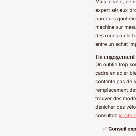
Mais le vélo, ce n
expert sérieux p
parcours quotidie
machine sur mesu
des roues ou la tr
entre un achat im
Un engagement p
On oublie trop so
cadre en acier bi
contente pas de le
remplacement des p
trouver des modè
dénicher des vél
consultez
le site 
✅
Conseil exp