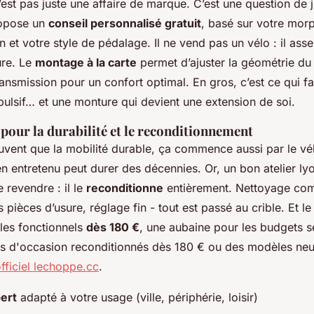
’est pas juste une affaire de marque. C’est une question de 
ropose un
conseil personnalisé gratuit
, basé sur votre morp
n et votre style de pédalage. Il ne vend pas un vélo : il as
re. Le
montage à la carte
permet d’ajuster la géométrie du c
ansmission pour un confort optimal. En gros, c’est ce qui fai
pulsif… et une monture qui devient une extension de soi.
our la durabilité et le reconditionnement
uvent que la mobilité durable, ça commence aussi par le vé
en entretenu peut durer des décennies. Or, un bon atelier ly
 revendre : il le
reconditionne
entièrement. Nettoyage com
ièces d’usure, réglage fin - tout est passé au crible. Et le
les fonctionnels
dès 180 €
, une aubaine pour les budgets s
os d'occasion reconditionnés dès 180 € ou des modèles neu
officiel lechoppe.cc
.
ert
adapté à votre usage (ville, périphérie, loisir)