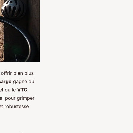
offrir bien plus
cargo
gagne du
el
ou le
VTC
éal pour grimper
et robustesse