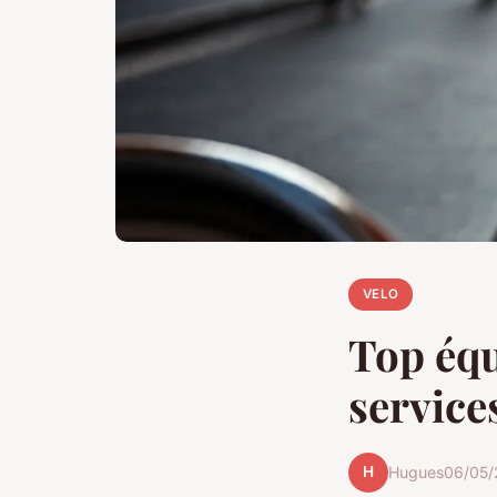
VELO
Top équ
service
H
Hugues
06/05/