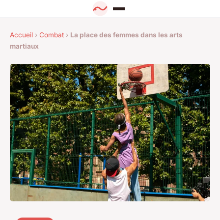
Accueil
›
Combat
›
La place des femmes dans les arts
martiaux