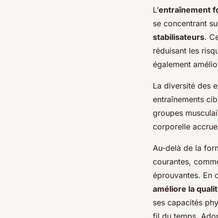
L’
entraînement f
se concentrant s
stabilisateurs
. C
réduisant les risq
également amélior
La diversité des
entraînements cib
groupes musculair
corporelle accrue 
Au-delà de la form
courantes, comme
éprouvantes. En op
améliore la quali
ses capacités phy
fil du temps. Ado