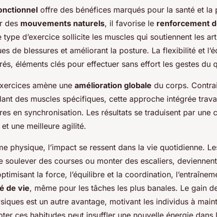
onctionnel
offre des bénéfices marqués pour la santé et la
ur des
mouvements naturels
, il favorise le
renforcement d
e type d’exercice sollicite les muscles qui soutiennent les art
ues de blessures et améliorant la posture. La flexibilité et l’é
és, éléments clés pour effectuer sans effort les gestes du q
 exercices amène une
amélioration globale
du corps. Contra
lant des muscles spécifiques, cette approche intégrée travai
es en synchronisation. Les résultats se traduisent par une 
et une meilleure agilité.
e physique, l’impact se ressent dans la vie quotidienne. Les
 soulever des courses ou monter des escaliers, deviennen
timisant la force, l’équilibre et la coordination, l’entraînem
té de vie
, même pour les tâches les plus banales. Le gain d
siques est un autre avantage, motivant les individus à maint
pter ces habitudes peut insuffler une nouvelle énergie dans l