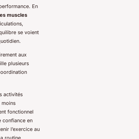
 performance. En
es muscles
iculations,
quilibre se voient
uotidien.
irement aux
lle plusieurs
coordination
 activités
t moins
ent fonctionnel
e confiance en
enir l’exercice au
a routine