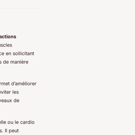
 actions
uscles
e en sollicitant
ps de manière
ermet d’améliorer
viter les
iveaux de
le ou le cardio
. Il peut