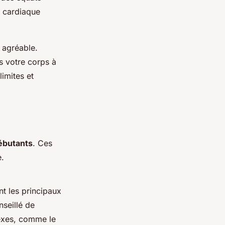
e cardiaque
 agréable.
s votre corps à
imites et
ébutants
. Ces
e.
ent les principaux
nseillé de
lexes, comme le