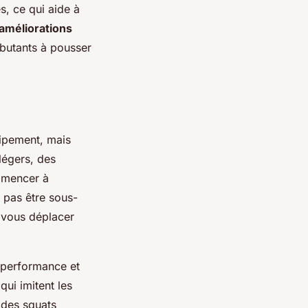
, ce qui aide à
améliorations
ébutants à pousser
ipement, mais
légers, des
ommencer à
 pas être sous-
vous déplacer
 performance et
ui imitent les
 des squats