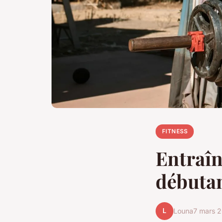
FITNESS
Entraîn
débutan
L
Louna
7 mars 