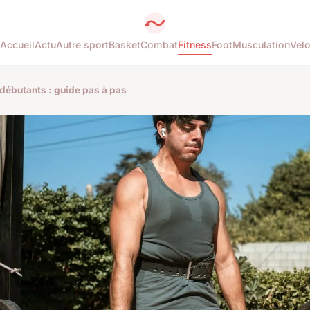
Accueil
Actu
Autre sport
Basket
Combat
Fitness
Foot
Musculation
Vel
 débutants : guide pas à pas